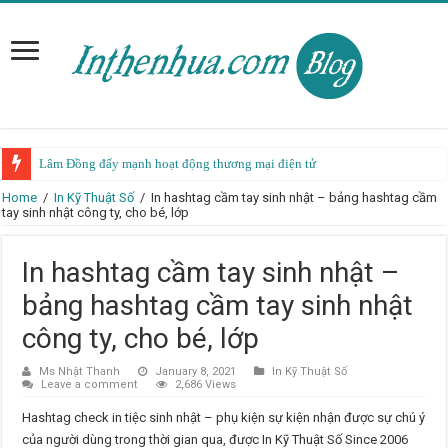
Lâm Đồng đẩy mạnh hoạt động thương mại điện tử
Dịch vụ in ấn ô tô, xe tải, xe máy, xe đạp, xe điện
Home
/
In Kỹ Thuật Số
/
In hashtag cầm tay sinh nhật – bảng hashtag cầm
tay sinh nhật công ty, cho bé, lớp
In hashtag cầm tay sinh nhật –
bảng hashtag cầm tay sinh nhật
công ty, cho bé, lớp
Ms Nhật Thanh
January 8, 2021
In Kỹ Thuật Số
Leave a comment
2,686 Views
Hashtag check in tiệc sinh nhật – phụ kiện sự kiện nhận được sự chú ý
của người dùng trong thời gian qua, được In Kỹ Thuật Số Since 2006