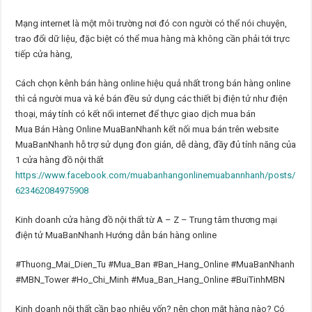
Mạng internet là một môi trường nơi đó con người có thể nói chuyện,
trao đổi dữ liệu, đặc biệt có thể mua hàng mà không cần phải tới trực
tiếp cửa hàng,
Cách chọn kênh bán hàng online hiệu quả nhất trong bán hàng online
thì cả người mua và kẻ bán đều sử dụng các thiết bị điện tử như điện
thoại, máy tính có kết nối internet để thực giao dịch mua bán
Mua Bán Hàng Online MuaBanNhanh kết nối mua bán trên website
MuaBanNhanh hỗ trợ sử dụng đon giản, dễ dàng, đầy đủ tính năng của
1 cửa hàng đồ nội thất
https://www.facebook.com/muabanhangonlinemuabannhanh/posts/
623462084975908
Kinh doanh cửa hàng đồ nội thất từ A – Z – Trung tâm thương mại
điện tử MuaBanNhanh Hướng dẫn bán hàng online
#Thuong_Mai_Dien_Tu #Mua_Ban #Ban_Hang_Online #MuaBanNhanh
#MBN_Tower #Ho_Chi_Minh #Mua_Ban_Hang_Online #BuiTinhMBN
Kinh doanh nội thất cần bao nhiêu vốn? nên chọn mặt hàng nào? Có