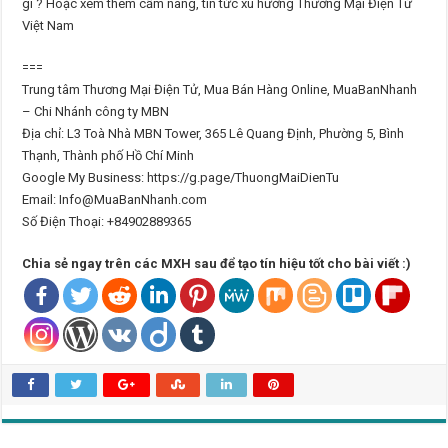
gì ? Hoặc xem thêm cẩm nang, tin tức xu hướng Thương Mại Điện Tử
Việt Nam
===
Trung tâm Thương Mại Điện Tử, Mua Bán Hàng Online, MuaBanNhanh
– Chi Nhánh công ty MBN
Địa chỉ: L3 Toà Nhà MBN Tower, 365 Lê Quang Định, Phường 5, Bình
Thạnh, Thành phố Hồ Chí Minh
Google My Business: https://g.page/ThuongMaiDienTu
Email: Info@MuaBanNhanh.com
Số Điện Thoại: +84902889365
Chia sẻ ngay trên các MXH sau để tạo tín hiệu tốt cho bài viết :)