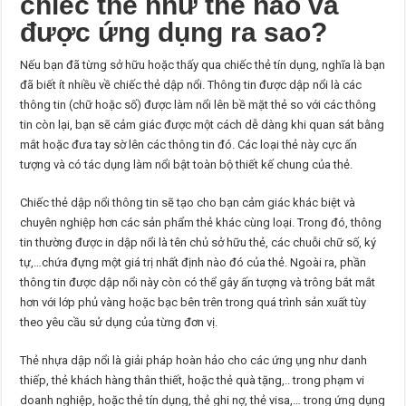
chiếc thẻ như thế nào và
được ứng dụng ra sao?
Nếu bạn đã từng sở hữu hoặc thấy qua chiếc thẻ tín dụng, nghĩa là bạn
đã biết ít nhiều về chiếc thẻ dập nổi. Thông tin được dập nổi là các
thông tin (chữ hoặc số) được làm nổi lên bề mặt thẻ so với các thông
tin còn lại, bạn sẽ cảm giác được một cách dễ dàng khi quan sát bằng
mắt hoặc đưa tay sờ lên các thông tin đó. Các loại thẻ này cực ấn
tượng và có tác dụng làm nổi bật toàn bộ thiết kế chung của thẻ.
Chiếc thẻ dập nổi thông tin sẽ tạo cho bạn cảm giác khác biệt và
chuyên nghiệp hơn các sản phẩm thẻ khác cùng loại. Trong đó, thông
tin thường được in dập nổi là tên chủ sở hữu thẻ, các chuỗi chữ số, ký
tự,…chứa đựng một giá trị nhất định nào đó của thẻ. Ngoài ra, phần
thông tin được dập nổi này còn có thể gây ấn tượng và trông bắt mắt
hơn với lớp phủ vàng hoặc bạc bên trên trong quá trình sản xuất tùy
theo yêu cầu sử dụng của từng đơn vị.
Thẻ nhựa dập nổi là giải pháp hoàn hảo cho các ứng ụng như danh
thiếp, thẻ khách hàng thân thiết, hoặc thẻ quà tặng,.. trong phạm vi
doanh nghiệp, hoặc thẻ tín dụng, thẻ ghi nợ, thẻ visa,… trong ứng dụng